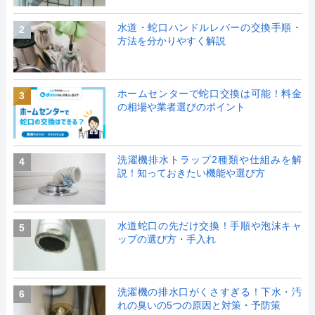
水道・蛇口ハンドルレバーの交換手順・
2
方法を分かりやすく解説
ホームセンターで蛇口交換は可能！料金
3
の相場や業者選びのポイント
洗濯機排水トラップ2種類や仕組みを解
4
説！知っておきたい機能や選び方
水道蛇口の先だけ交換！手順や泡沫キャ
5
ップの選び方・手入れ
洗濯機の排水口がくさすぎる！下水・汚
6
れの臭いの5つの原因と対策・予防策