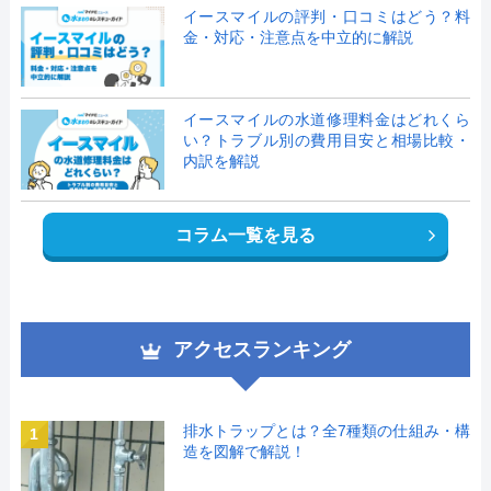
イースマイルの評判・口コミはどう？料
金・対応・注意点を中立的に解説
イースマイルの水道修理料金はどれくら
い？トラブル別の費用目安と相場比較・
内訳を解説
コラム一覧を見る
アクセスランキング
排水トラップとは？全7種類の仕組み・構
1
造を図解で解説！