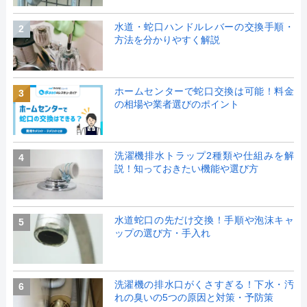
水道・蛇口ハンドルレバーの交換手順・
2
方法を分かりやすく解説
ホームセンターで蛇口交換は可能！料金
3
の相場や業者選びのポイント
洗濯機排水トラップ2種類や仕組みを解
4
説！知っておきたい機能や選び方
水道蛇口の先だけ交換！手順や泡沫キャ
5
ップの選び方・手入れ
洗濯機の排水口がくさすぎる！下水・汚
6
れの臭いの5つの原因と対策・予防策