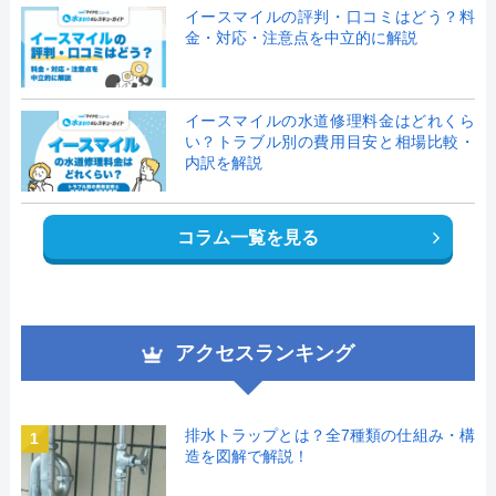
イースマイルの評判・口コミはどう？料
金・対応・注意点を中立的に解説
イースマイルの水道修理料金はどれくら
い？トラブル別の費用目安と相場比較・
内訳を解説
コラム一覧を見る
アクセスランキング
排水トラップとは？全7種類の仕組み・構
1
造を図解で解説！