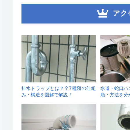
アク
1
2
排水トラップとは？全7種類の仕組
水道・蛇口ハ
み・構造を図解で解説！
順・方法を分
4
5