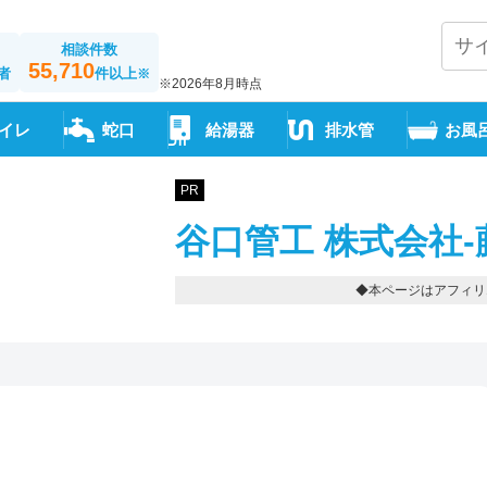
相談件数
55,710
者
件以上
※
※2026年8月時点
イレ
蛇口
給湯器
排水管
お風
PR
谷口管工 株式会社-
◆本ページはアフィリ