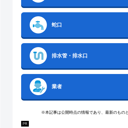
蛇口
排水管・排水口
業者
※本記事は公開時点の情報であり、最新のもの
PR