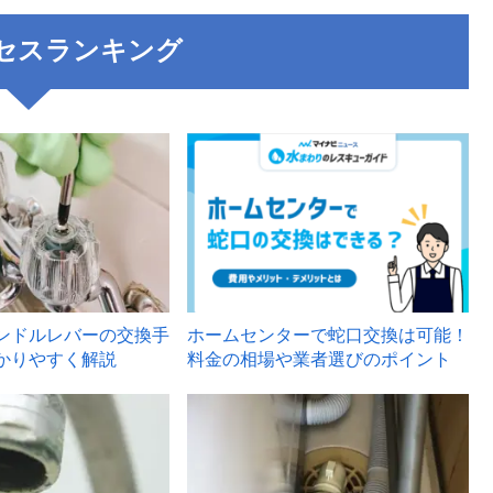
セスランキング
3
ンドルレバーの交換手
ホームセンターで蛇口交換は可能！
かりやすく解説
料金の相場や業者選びのポイント
6