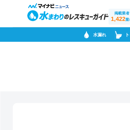
掲載業者
1,422
業
水漏れ
ト