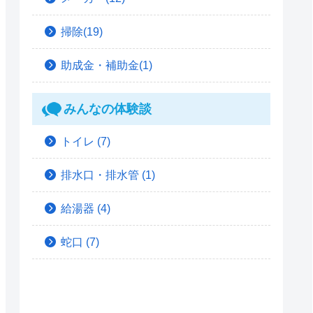
掃除(19)
助成金・補助金(1)
みんなの体験談
トイレ
(7)
排水口・排水管
(1)
給湯器
(4)
蛇口
(7)