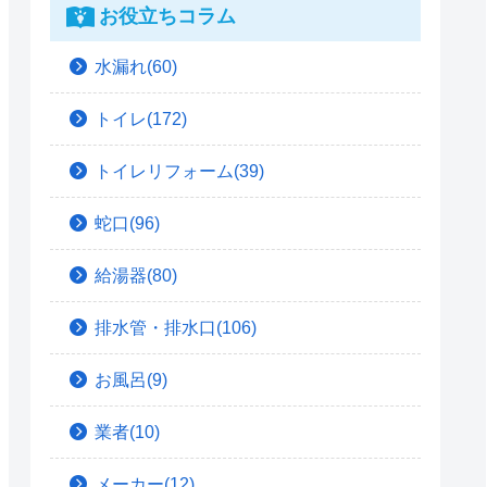
お役立ちコラム
水漏れ(60)
トイレ(172)
トイレリフォーム(39)
蛇口(96)
給湯器(80)
排水管・排水口(106)
お風呂(9)
業者(10)
メーカー(12)