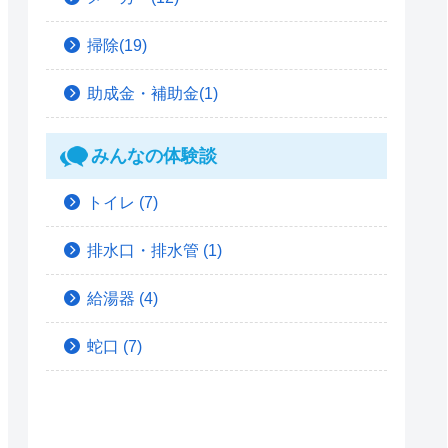
掃除(19)
助成金・補助金(1)
みんなの体験談
トイレ
(7)
排水口・排水管
(1)
給湯器
(4)
蛇口
(7)