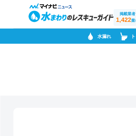
掲載業者
1,422
業
水漏れ
ト