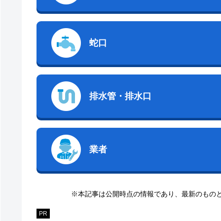
蛇口
排水管・排水口
業者
※本記事は公開時点の情報であり、最新のもの
PR