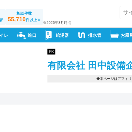
相談件数
55,710
者
件以上
※
※2026年8月時点
イレ
蛇口
給湯器
排水管
お風
PR
有限会社 田中設備
◆本ページはアフィリ