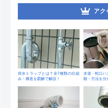
アク
1
2
排水トラップとは？全7種類の仕組
水道・蛇口ハ
み・構造を図解で解説！
順・方法を分
4
5