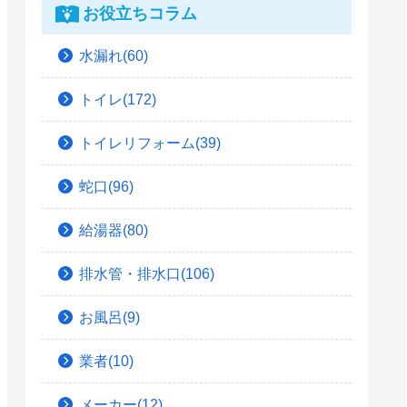
お役立ちコラム
水漏れ(60)
トイレ(172)
トイレリフォーム(39)
蛇口(96)
給湯器(80)
排水管・排水口(106)
お風呂(9)
業者(10)
メーカー(12)