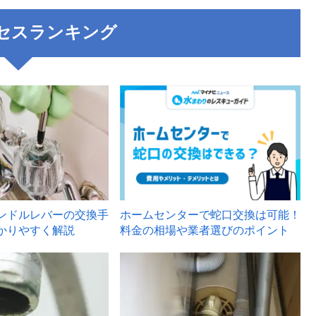
セスランキング
3
ンドルレバーの交換手
ホームセンターで蛇口交換は可能！
かりやすく解説
料金の相場や業者選びのポイント
6