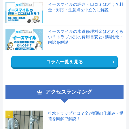
イースマイルの評判・口コミはどう？料
金・対応・注意点を中立的に解説
イースマイルの水道修理料金はどれくら
い？トラブル別の費用目安と相場比較・
内訳を解説
コラム一覧を見る
アクセスランキング
排水トラップとは？全7種類の仕組み・構
1
造を図解で解説！