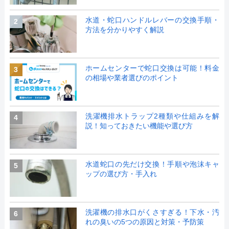
水道・蛇口ハンドルレバーの交換手順・
2
方法を分かりやすく解説
ホームセンターで蛇口交換は可能！料金
3
の相場や業者選びのポイント
洗濯機排水トラップ2種類や仕組みを解
4
説！知っておきたい機能や選び方
水道蛇口の先だけ交換！手順や泡沫キャ
5
ップの選び方・手入れ
洗濯機の排水口がくさすぎる！下水・汚
6
れの臭いの5つの原因と対策・予防策