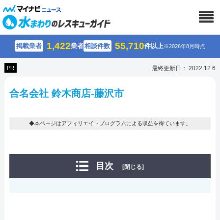
1,422
55,710
掲載業者
業者
相談件数
件以上
※2026年8月時点
PR
最終更新日： 2022.12.6
合名会社 鈴木商店-藤沢市
◆本ページはアフィリエイトプログラムによる収益を得ています。
目次
[閉じる]