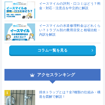
イースマイルの評判・口コミはどう？料
金・対応・注意点を中立的に解説
イースマイルの水道修理料金はどれくら
い？トラブル別の費用目安と相場比較・
内訳を解説
コラム一覧を見る
アクセスランキング
排水トラップとは？全7種類の仕組み・構
1
造を図解で解説！