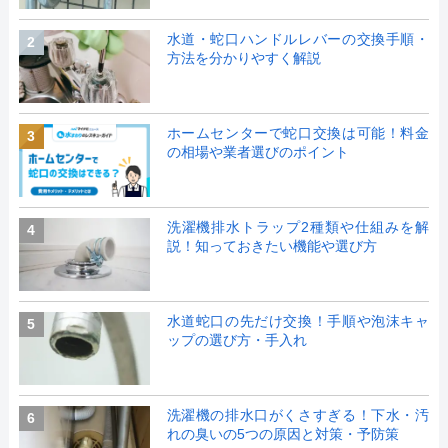
水道・蛇口ハンドルレバーの交換手順・
2
方法を分かりやすく解説
ホームセンターで蛇口交換は可能！料金
3
の相場や業者選びのポイント
洗濯機排水トラップ2種類や仕組みを解
4
説！知っておきたい機能や選び方
水道蛇口の先だけ交換！手順や泡沫キャ
5
ップの選び方・手入れ
洗濯機の排水口がくさすぎる！下水・汚
6
れの臭いの5つの原因と対策・予防策