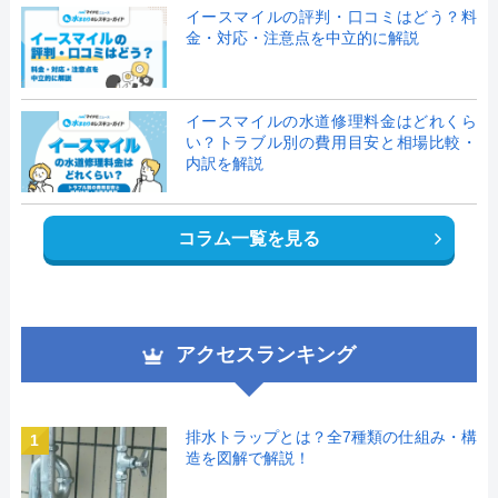
イースマイルの評判・口コミはどう？料
金・対応・注意点を中立的に解説
イースマイルの水道修理料金はどれくら
い？トラブル別の費用目安と相場比較・
内訳を解説
コラム一覧を見る
アクセスランキング
排水トラップとは？全7種類の仕組み・構
1
造を図解で解説！