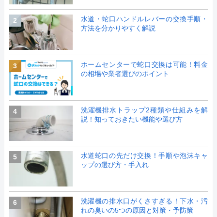
水道・蛇口ハンドルレバーの交換手順・
2
方法を分かりやすく解説
ホームセンターで蛇口交換は可能！料金
3
の相場や業者選びのポイント
洗濯機排水トラップ2種類や仕組みを解
4
説！知っておきたい機能や選び方
水道蛇口の先だけ交換！手順や泡沫キャ
5
ップの選び方・手入れ
洗濯機の排水口がくさすぎる！下水・汚
6
れの臭いの5つの原因と対策・予防策