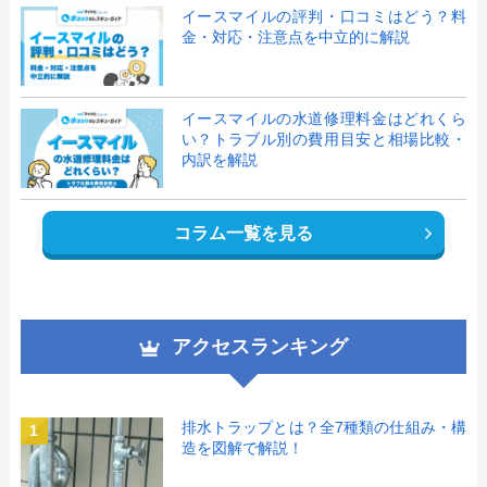
イースマイルの評判・口コミはどう？料
金・対応・注意点を中立的に解説
イースマイルの水道修理料金はどれくら
い？トラブル別の費用目安と相場比較・
内訳を解説
コラム一覧を見る
アクセスランキング
排水トラップとは？全7種類の仕組み・構
1
造を図解で解説！