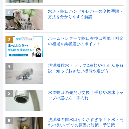
水道・蛇口ハンドルレバーの交換手順・
2
方法を分かりやすく解説
ホームセンターで蛇口交換は可能！料金
3
の相場や業者選びのポイント
洗濯機排水トラップ2種類や仕組みを解
4
説！知っておきたい機能や選び方
水道蛇口の先だけ交換！手順や泡沫キャ
5
ップの選び方・手入れ
洗濯機の排水口がくさすぎる！下水・汚
6
れの臭いの5つの原因と対策・予防策