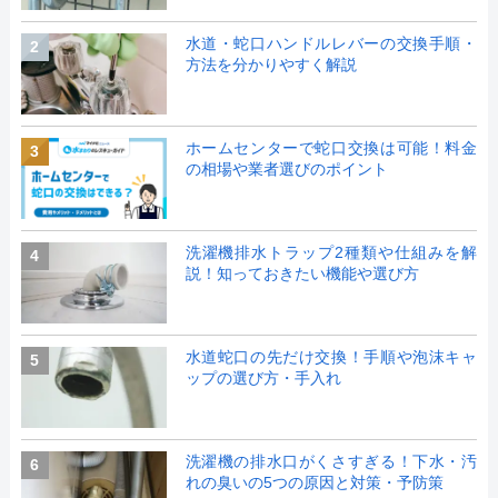
水道・蛇口ハンドルレバーの交換手順・
2
方法を分かりやすく解説
ホームセンターで蛇口交換は可能！料金
3
の相場や業者選びのポイント
洗濯機排水トラップ2種類や仕組みを解
4
説！知っておきたい機能や選び方
水道蛇口の先だけ交換！手順や泡沫キャ
5
ップの選び方・手入れ
洗濯機の排水口がくさすぎる！下水・汚
6
れの臭いの5つの原因と対策・予防策