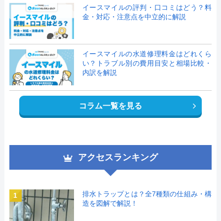
イースマイルの評判・口コミはどう？料
金・対応・注意点を中立的に解説
イースマイルの水道修理料金はどれくら
い？トラブル別の費用目安と相場比較・
内訳を解説
コラム一覧を見る
アクセスランキング
排水トラップとは？全7種類の仕組み・構
1
造を図解で解説！