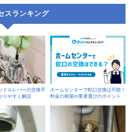
セスランキング
3
ンドルレバーの交換手
ホームセンターで蛇口交換は可能！
かりやすく解説
料金の相場や業者選びのポイント
6