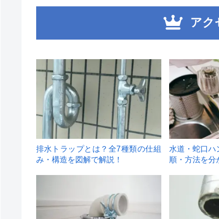
アク
1
2
排水トラップとは？全7種類の仕組
水道・蛇口ハ
み・構造を図解で解説！
順・方法を分
4
5