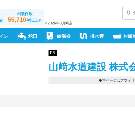
相談件数
55,710
者
件以上
※
※2026年8月時点
イレ
蛇口
給湯器
排水管
お風
PR
山﨑水道建設 株式
◆本ページはアフィリ