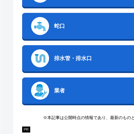
蛇口
排水管・排水口
業者
※本記事は公開時点の情報であり、最新のもの
PR