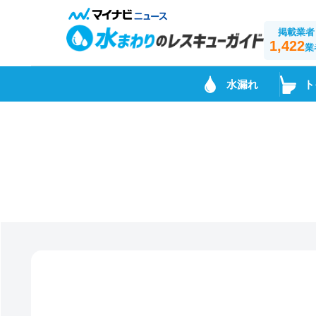
掲載業者
1,422
業
水漏れ
ト