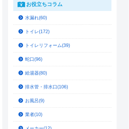
お役立ちコラム
水漏れ(60)
トイレ(172)
トイレリフォーム(39)
蛇口(96)
給湯器(80)
排水管・排水口(106)
お風呂(9)
業者(10)
メーカー(12)