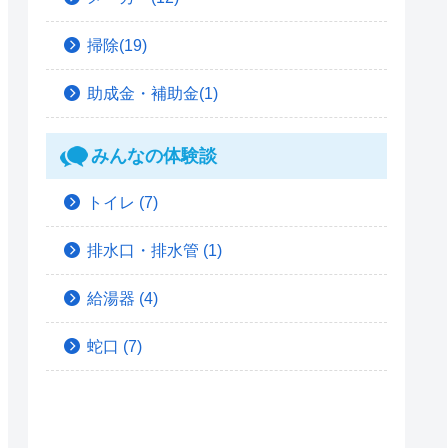
掃除(19)
助成金・補助金(1)
みんなの体験談
トイレ
(7)
排水口・排水管
(1)
給湯器
(4)
蛇口
(7)