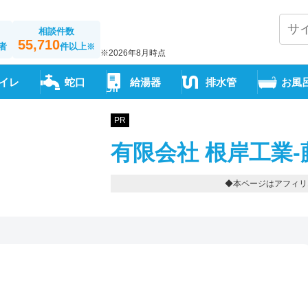
相談件数
55,710
者
件以上
※
※2026年8月時点
イレ
蛇口
給湯器
排水管
お風
PR
有限会社 根岸工業-
◆本ページはアフィリ