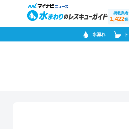
掲載業者
1,422
業
水漏れ
ト