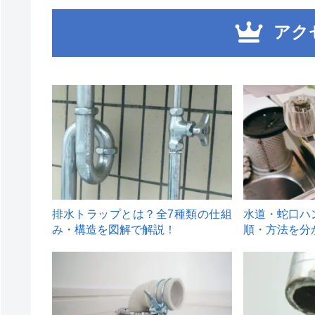
アク
1
2
排水トラップとは？全7種類の仕組
水道・蛇口ハ
み・構造を図解で解説！
順・方法を分
4
5