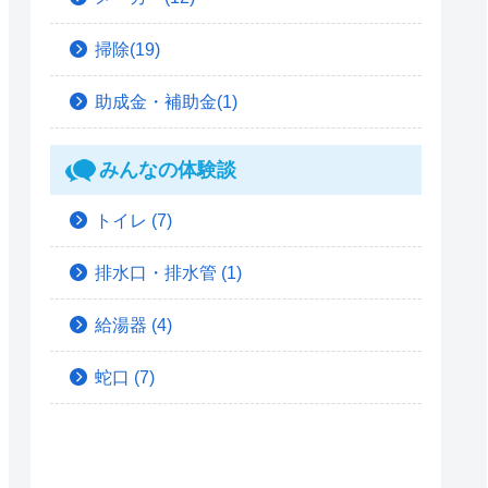
掃除(19)
助成金・補助金(1)
みんなの体験談
トイレ
(7)
排水口・排水管
(1)
給湯器
(4)
蛇口
(7)