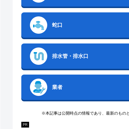
蛇口
排水管・排水口
業者
※本記事は公開時点の情報であり、最新のもの
PR