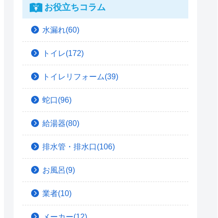
お役立ちコラム
水漏れ(60)
トイレ(172)
トイレリフォーム(39)
蛇口(96)
給湯器(80)
排水管・排水口(106)
お風呂(9)
業者(10)
メーカー(12)