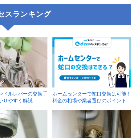
セスランキング
3
ンドルレバーの交換手
ホームセンターで蛇口交換は可能！
かりやすく解説
料金の相場や業者選びのポイント
6