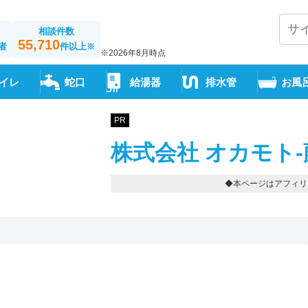
相談件数
55,710
者
件以上
※
※2026年8月時点
イレ
蛇口
給湯器
排水管
お風
PR
株式会社 オカモト
◆本ページはアフィリ