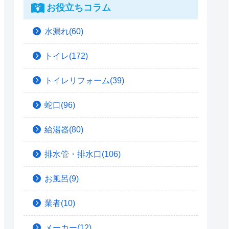
お役立ちコラム
水漏れ(60)
トイレ(172)
トイレリフォーム(39)
蛇口(96)
給湯器(80)
排水管・排水口(106)
お風呂(9)
業者(10)
メーカー(12)