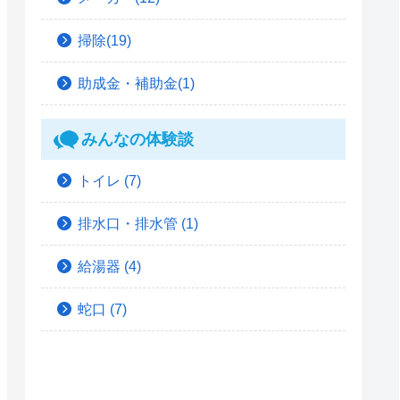
掃除(19)
助成金・補助金(1)
みんなの体験談
トイレ
(7)
排水口・排水管
(1)
給湯器
(4)
蛇口
(7)