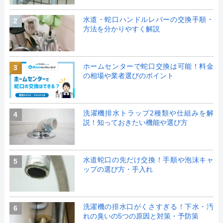
水道・蛇口ハンドルレバーの交換手順・
2
方法を分かりやすく解説
ホームセンターで蛇口交換は可能！料金
3
の相場や業者選びのポイント
洗濯機排水トラップ2種類や仕組みを解
4
説！知っておきたい機能や選び方
水道蛇口の先だけ交換！手順や泡沫キャ
5
ップの選び方・手入れ
洗濯機の排水口がくさすぎる！下水・汚
6
れの臭いの5つの原因と対策・予防策