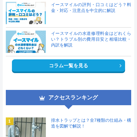
イースマイルの評判・口コミはどう？料
金・対応・注意点を中立的に解説
イースマイルの水道修理料金はどれくら
い？トラブル別の費用目安と相場比較・
内訳を解説
コラム一覧を見る
アクセスランキング
排水トラップとは？全7種類の仕組み・構
1
造を図解で解説！