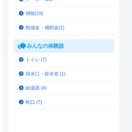
掃除(19)
助成金・補助金(1)
みんなの体験談
トイレ
(7)
排水口・排水管
(1)
給湯器
(4)
蛇口
(7)