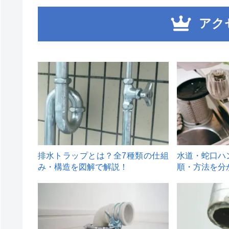
アク
1
2
排水トラップとは？全7種類の仕組
水道・蛇口ハ
み・構造を図解で解説！
順・方法を分
4
5