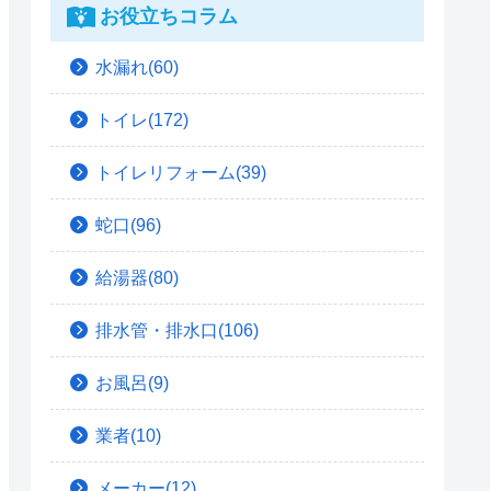
お役立ちコラム
水漏れ(60)
トイレ(172)
トイレリフォーム(39)
蛇口(96)
給湯器(80)
排水管・排水口(106)
お風呂(9)
業者(10)
メーカー(12)