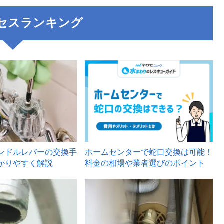
セスランキング
3
ンドルレバーの交換手
ホームセンターで蛇口交換は可能！
かりやすく解説
料金の相場や業者選びのポイント
6