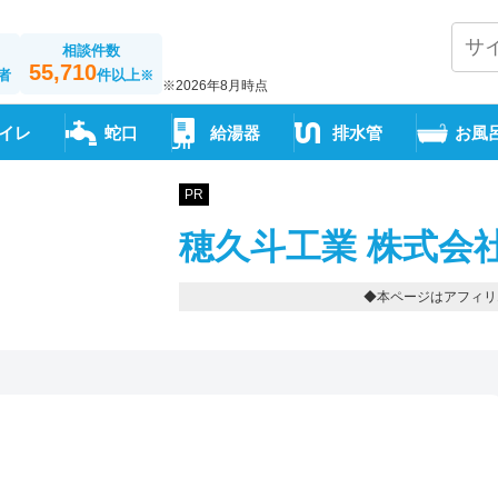
相談件数
55,710
者
件以上
※
※2026年8月時点
イレ
蛇口
給湯器
排水管
お風
PR
穂久斗工業 株式会
◆本ページはアフィリ