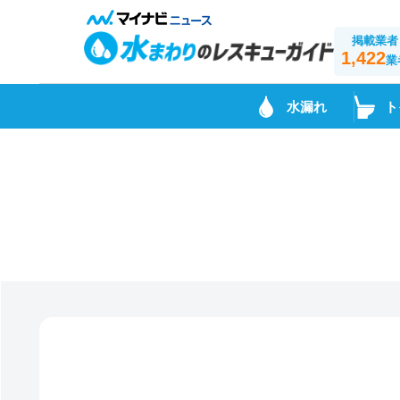
掲載業者
1,422
業
水漏れ
ト