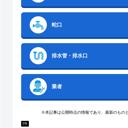
蛇口
排水管・排水口
業者
※本記事は公開時点の情報であり、最新のもの
PR