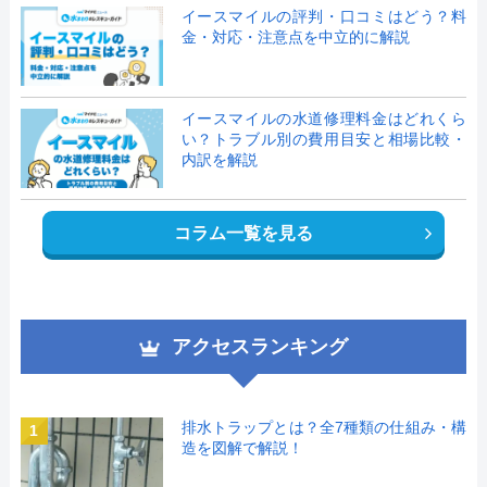
イースマイルの評判・口コミはどう？料
金・対応・注意点を中立的に解説
イースマイルの水道修理料金はどれくら
い？トラブル別の費用目安と相場比較・
内訳を解説
コラム一覧を見る
アクセスランキング
排水トラップとは？全7種類の仕組み・構
1
造を図解で解説！