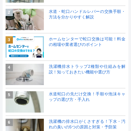
水道・蛇口ハンドルレバーの交換手順・
2
方法を分かりやすく解説
ホームセンターで蛇口交換は可能！料金
3
の相場や業者選びのポイント
洗濯機排水トラップ2種類や仕組みを解
4
説！知っておきたい機能や選び方
水道蛇口の先だけ交換！手順や泡沫キャ
5
ップの選び方・手入れ
洗濯機の排水口がくさすぎる！下水・汚
6
れの臭いの5つの原因と対策・予防策