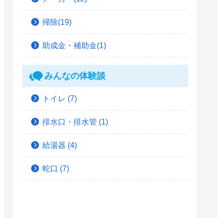
掃除(19)
助成金・補助金(1)
みんなの体験談
トイレ
(7)
排水口・排水管
(1)
給湯器
(4)
蛇口
(7)