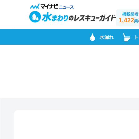
掲載業者
1,422
業
水漏れ
ト