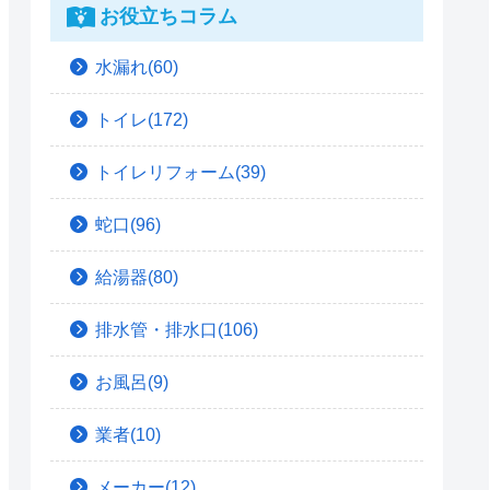
お役立ちコラム
水漏れ(60)
トイレ(172)
トイレリフォーム(39)
蛇口(96)
給湯器(80)
排水管・排水口(106)
お風呂(9)
業者(10)
メーカー(12)