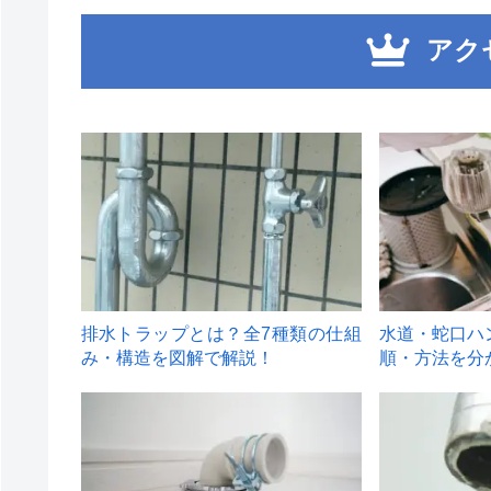
アク
1
2
排水トラップとは？全7種類の仕組
水道・蛇口ハ
み・構造を図解で解説！
順・方法を分
4
5