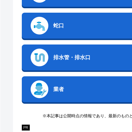
蛇口
排水管・排水口
業者
※本記事は公開時点の情報であり、最新のもの
PR