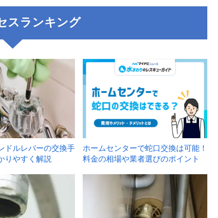
セスランキング
3
ンドルレバーの交換手
ホームセンターで蛇口交換は可能！
かりやすく解説
料金の相場や業者選びのポイント
6