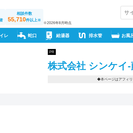
相談件数
55,710
者
件以上
※
※2026年8月時点
イレ
蛇口
給湯器
排水管
お風
PR
株式会社 シンケイ
◆本ページはアフィリ