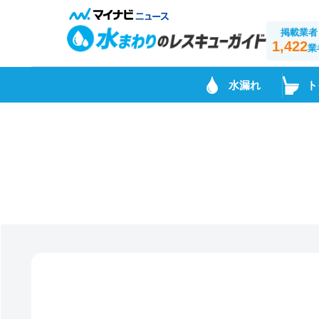
掲載業者
1,422
業
水漏れ
ト