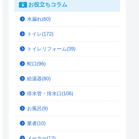
お役立ちコラム
水漏れ(60)
トイレ(172)
トイレリフォーム(39)
蛇口(96)
給湯器(80)
排水管・排水口(106)
お風呂(9)
業者(10)
メーカー(12)