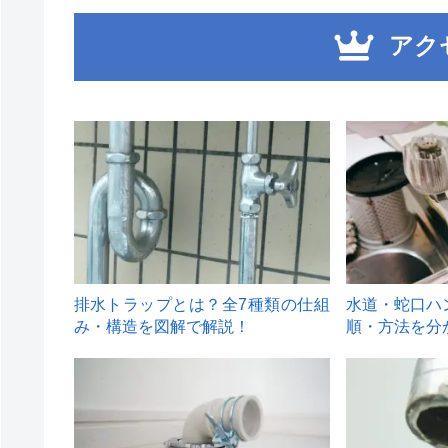
アク
1
2
排水トラップとは？全7種類の仕組
水道・蛇口ハ
み・構造を図解で解説！
順・方法を分
4
5