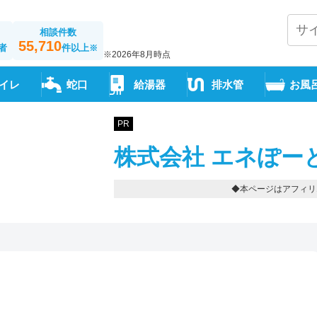
相談件数
55,710
者
件以上
※
※2026年8月時点
イレ
蛇口
給湯器
排水管
お風
PR
株式会社 エネぽー
◆本ページはアフィリ