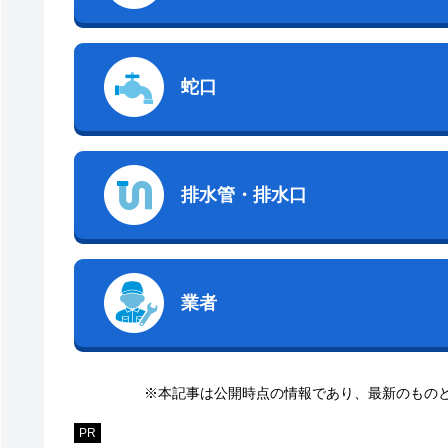
蛇口
排水管・排水口
業者
※本記事は公開時点の情報であり、最新のもの
PR