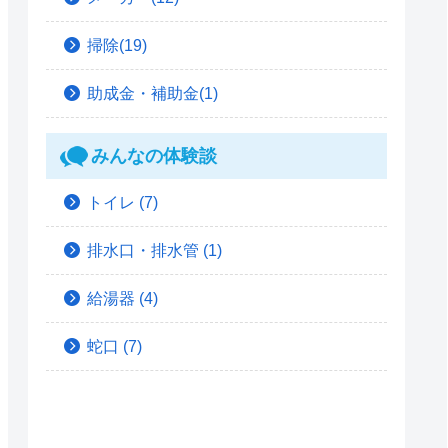
掃除(19)
助成金・補助金(1)
みんなの体験談
トイレ
(7)
排水口・排水管
(1)
給湯器
(4)
蛇口
(7)