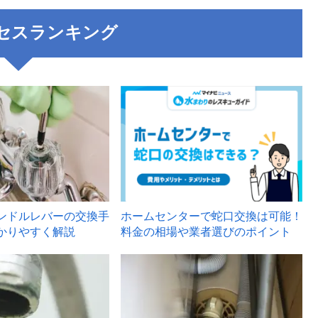
セスランキング
3
ンドルレバーの交換手
ホームセンターで蛇口交換は可能！
かりやすく解説
料金の相場や業者選びのポイント
6