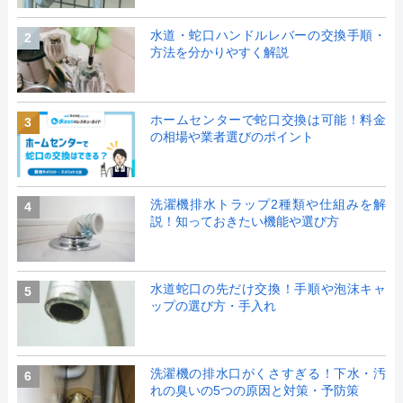
水道・蛇口ハンドルレバーの交換手順・
2
方法を分かりやすく解説
ホームセンターで蛇口交換は可能！料金
3
の相場や業者選びのポイント
洗濯機排水トラップ2種類や仕組みを解
4
説！知っておきたい機能や選び方
水道蛇口の先だけ交換！手順や泡沫キャ
5
ップの選び方・手入れ
洗濯機の排水口がくさすぎる！下水・汚
6
れの臭いの5つの原因と対策・予防策