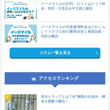
イースマイルの評判・口コミはどう？料
金・対応・注意点を中立的に解説
イースマイルの水道修理料金はどれくら
い？トラブル別の費用目安と相場比較・
内訳を解説
コラム一覧を見る
アクセスランキング
排水トラップとは？全7種類の仕組み・構
1
造を図解で解説！