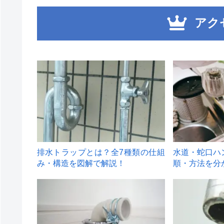
アク
1
2
排水トラップとは？全7種類の仕組
水道・蛇口ハ
み・構造を図解で解説！
順・方法を分
4
5