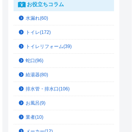
お役立ちコラム
水漏れ(60)
トイレ(172)
トイレリフォーム(39)
蛇口(96)
給湯器(80)
排水管・排水口(106)
お風呂(9)
業者(10)
メーカー(12)