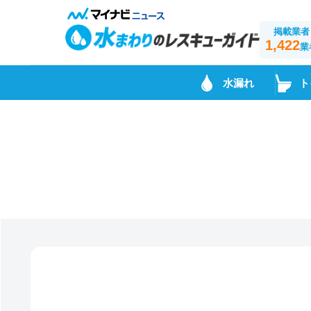
掲載業者
1,422
業
水漏れ
ト