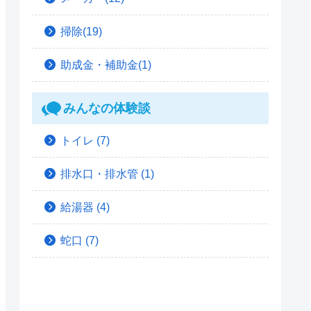
掃除(19)
助成金・補助金(1)
みんなの体験談
トイレ
(7)
排水口・排水管
(1)
給湯器
(4)
蛇口
(7)