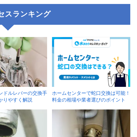
セスランキング
3
ンドルレバーの交換手
ホームセンターで蛇口交換は可能！
かりやすく解説
料金の相場や業者選びのポイント
6