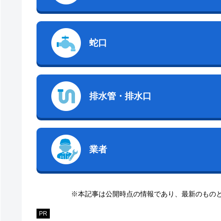
蛇口
排水管・排水口
業者
※本記事は公開時点の情報であり、最新のもの
PR