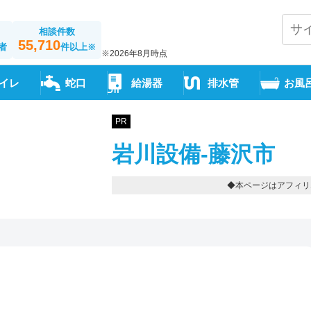
相談件数
55,710
者
件以上
※
※2026年8月時点
イレ
蛇口
給湯器
排水管
お風
PR
岩川設備-藤沢市
◆本ページはアフィリ