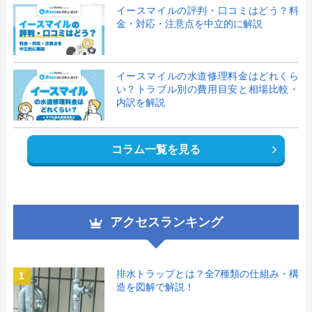
イースマイルの評判・口コミはどう？料
金・対応・注意点を中立的に解説
イースマイルの水道修理料金はどれくら
い？トラブル別の費用目安と相場比較・
内訳を解説
コラム一覧を見る
アクセスランキング
排水トラップとは？全7種類の仕組み・構
1
造を図解で解説！