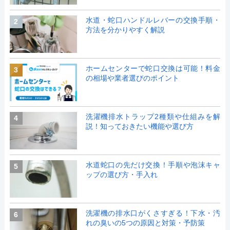
水道・蛇口ハンドルレバーの交換手順・
2
方法を分かりやすく解説
ホームセンターで蛇口交換は可能！料金
3
の相場や業者選びのポイント
洗濯機排水トラップ2種類や仕組みを解
4
説！知っておきたい機能や選び方
水道蛇口の先だけ交換！手順や泡沫キャ
5
ップの選び方・手入れ
洗濯機の排水口がくさすぎる！下水・汚
6
れの臭いの5つの原因と対策・予防策