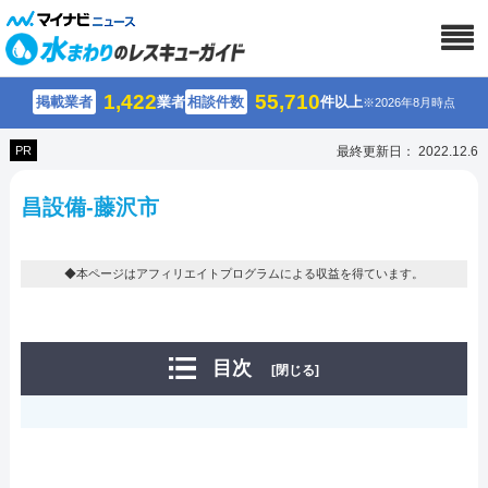
1,422
55,710
掲載業者
業者
相談件数
件以上
※2026年8月時点
PR
最終更新日： 2022.12.6
昌設備-藤沢市
◆本ページはアフィリエイトプログラムによる収益を得ています。
目次
[閉じる]