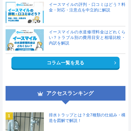
イースマイルの評判・口コミはどう？料
金・対応・注意点を中立的に解説
イースマイルの水道修理料金はどれくら
い？トラブル別の費用目安と相場比較・
内訳を解説
コラム一覧を見る
アクセスランキング
排水トラップとは？全7種類の仕組み・構
1
造を図解で解説！