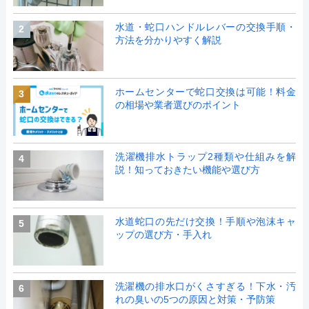
水道・蛇口ハンドルレバーの交換手順・
2
方法を分かりやすく解説
ホームセンターで蛇口交換は可能！料金
3
の相場や業者選びのポイント
洗濯機排水トラップ2種類や仕組みを解
4
説！知っておきたい機能や選び方
水道蛇口の先だけ交換！手順や泡沫キャ
5
ップの選び方・手入れ
洗濯機の排水口がくさすぎる！下水・汚
6
れの臭いの5つの原因と対策・予防策