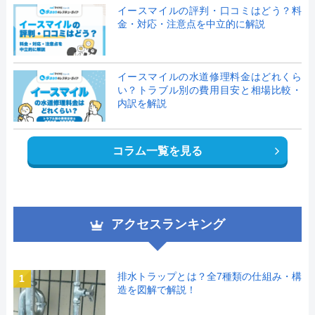
イースマイルの評判・口コミはどう？料
金・対応・注意点を中立的に解説
イースマイルの水道修理料金はどれくら
い？トラブル別の費用目安と相場比較・
内訳を解説
コラム一覧を見る
アクセスランキング
排水トラップとは？全7種類の仕組み・構
1
造を図解で解説！