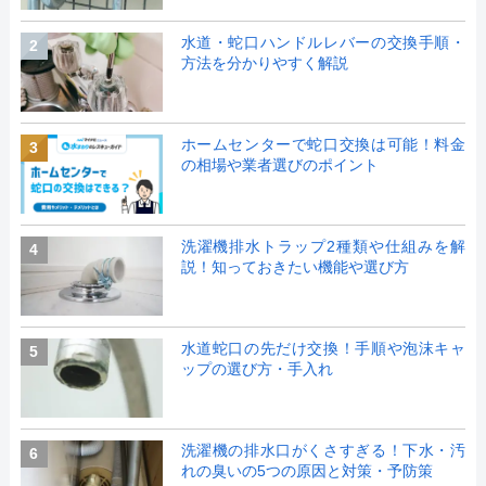
水道・蛇口ハンドルレバーの交換手順・
2
方法を分かりやすく解説
ホームセンターで蛇口交換は可能！料金
3
の相場や業者選びのポイント
洗濯機排水トラップ2種類や仕組みを解
4
説！知っておきたい機能や選び方
水道蛇口の先だけ交換！手順や泡沫キャ
5
ップの選び方・手入れ
洗濯機の排水口がくさすぎる！下水・汚
6
れの臭いの5つの原因と対策・予防策