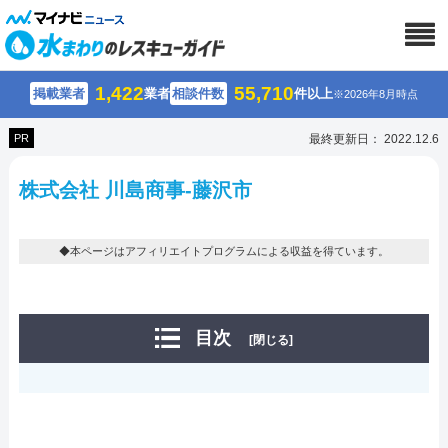
1,422
55,710
掲載業者
業者
相談件数
件以上
※2026年8月時点
PR
最終更新日： 2022.12.6
株式会社 川島商事-藤沢市
◆本ページはアフィリエイトプログラムによる収益を得ています。
目次
[閉じる]