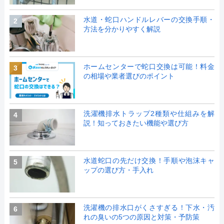
水道・蛇口ハンドルレバーの交換手順・
2
方法を分かりやすく解説
ホームセンターで蛇口交換は可能！料金
3
の相場や業者選びのポイント
洗濯機排水トラップ2種類や仕組みを解
4
説！知っておきたい機能や選び方
水道蛇口の先だけ交換！手順や泡沫キャ
5
ップの選び方・手入れ
洗濯機の排水口がくさすぎる！下水・汚
6
れの臭いの5つの原因と対策・予防策