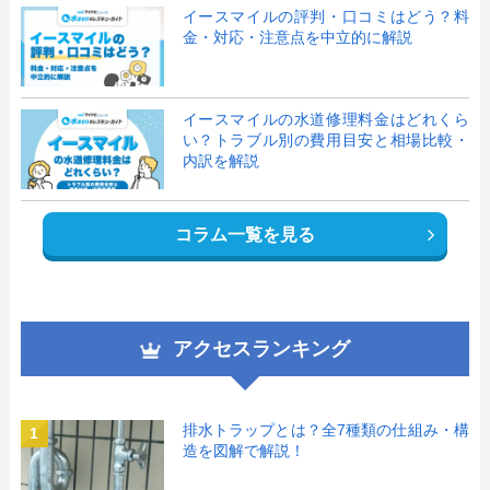
イースマイルの評判・口コミはどう？料
金・対応・注意点を中立的に解説
イースマイルの水道修理料金はどれくら
い？トラブル別の費用目安と相場比較・
内訳を解説
コラム一覧を見る
アクセスランキング
排水トラップとは？全7種類の仕組み・構
1
造を図解で解説！