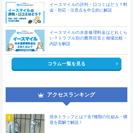
イースマイルの評判・口コミはどう？料
金・対応・注意点を中立的に解説
イースマイルの水道修理料金はどれくら
い？トラブル別の費用目安と相場比較・
内訳を解説
コラム一覧を見る
アクセスランキング
排水トラップとは？全7種類の仕組み・構
1
造を図解で解説！