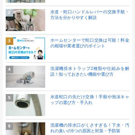
水道・蛇口ハンドルレバーの交換手順・
2
方法を分かりやすく解説
ホームセンターで蛇口交換は可能！料金
3
の相場や業者選びのポイント
洗濯機排水トラップ2種類や仕組みを解
4
説！知っておきたい機能や選び方
水道蛇口の先だけ交換！手順や泡沫キャ
5
ップの選び方・手入れ
洗濯機の排水口がくさすぎる！下水・汚
6
れの臭いの5つの原因と対策・予防策