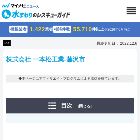
1,422
55,710
掲載業者
業者
相談件数
件以上
※2026年8月時点
PR
最終更新日： 2022.12.6
株式会社 一本松工業-藤沢市
◆本ページはアフィリエイトプログラムによる収益を得ています。
目次
[閉じる]