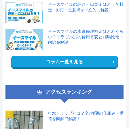
イースマイルの評判・口コミはどう？料
金・対応・注意点を中立的に解説
イースマイルの水道修理料金はどれくら
い？トラブル別の費用目安と相場比較・
内訳を解説
コラム一覧を見る
アクセスランキング
排水トラップとは？全7種類の仕組み・構
1
造を図解で解説！