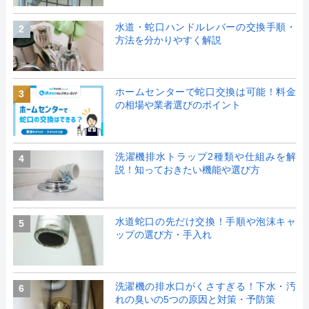
水道・蛇口ハンドルレバーの交換手順・
2
方法を分かりやすく解説
ホームセンターで蛇口交換は可能！料金
3
の相場や業者選びのポイント
洗濯機排水トラップ2種類や仕組みを解
4
説！知っておきたい機能や選び方
水道蛇口の先だけ交換！手順や泡沫キャ
5
ップの選び方・手入れ
洗濯機の排水口がくさすぎる！下水・汚
6
れの臭いの5つの原因と対策・予防策