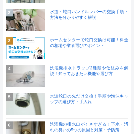
水道・蛇口ハンドルレバーの交換手順・
2
方法を分かりやすく解説
ホームセンターで蛇口交換は可能！料金
3
の相場や業者選びのポイント
洗濯機排水トラップ2種類や仕組みを解
4
説！知っておきたい機能や選び方
水道蛇口の先だけ交換！手順や泡沫キャ
5
ップの選び方・手入れ
洗濯機の排水口がくさすぎる！下水・汚
6
れの臭いの5つの原因と対策・予防策