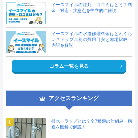
イースマイルの評判・口コミはどう？料
金・対応・注意点を中立的に解説
イースマイルの水道修理料金はどれくら
い？トラブル別の費用目安と相場比較・
内訳を解説
コラム一覧を見る
アクセスランキング
排水トラップとは？全7種類の仕組み・構
1
造を図解で解説！