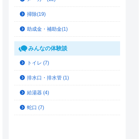
掃除(19)
助成金・補助金(1)
みんなの体験談
トイレ
(7)
排水口・排水管
(1)
給湯器
(4)
蛇口
(7)