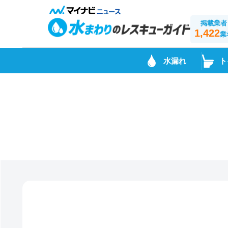
掲載業者
1,422
業
水漏れ
ト