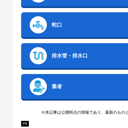
蛇口
排水管・排水口
業者
※本記事は公開時点の情報であり、最新のもの
PR