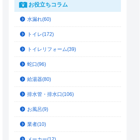
お役立ちコラム
水漏れ(60)
トイレ(172)
トイレリフォーム(39)
蛇口(96)
給湯器(80)
排水管・排水口(106)
お風呂(9)
業者(10)
メーカー(12)