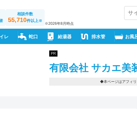
相談件数
55,710
者
件以上
※
※2026年8月時点
イレ
蛇口
給湯器
排水管
お風
PR
有限会社 サカエ美
◆本ページはアフィリ