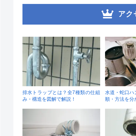
アク
1
2
排水トラップとは？全7種類の仕組
水道・蛇口ハ
み・構造を図解で解説！
順・方法を分
4
5