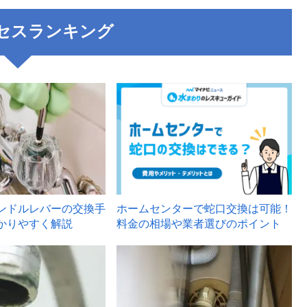
セスランキング
3
ンドルレバーの交換手
ホームセンターで蛇口交換は可能！
かりやすく解説
料金の相場や業者選びのポイント
6