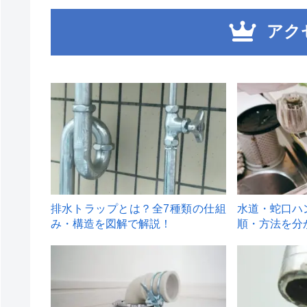
アク
1
2
排水トラップとは？全7種類の仕組
水道・蛇口ハ
み・構造を図解で解説！
順・方法を分
4
5