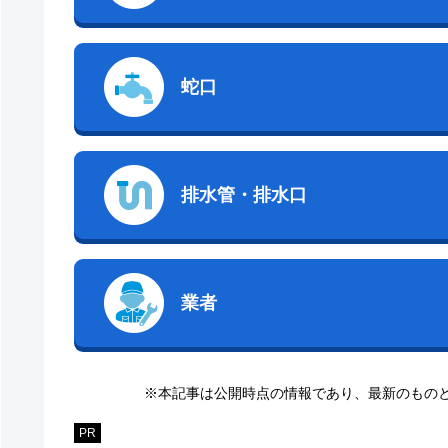
蛇口
排水管・排水口
業者
※本記事は公開時点の情報であり、最新のもの
PR