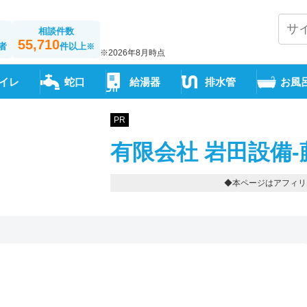
相談件数
55,710
者
件以上
※
※2026年8月時点
イレ
蛇口
給湯器
排水管
お風
PR
有限会社 岩田設備-
◆本ページはアフィリ