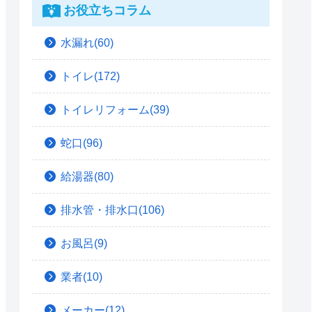
お役立ちコラム
水漏れ(60)
トイレ(172)
トイレリフォーム(39)
蛇口(96)
給湯器(80)
排水管・排水口(106)
お風呂(9)
業者(10)
メーカー(12)