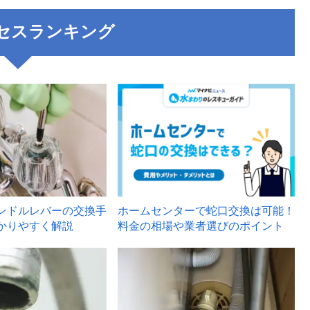
セスランキング
3
ンドルレバーの交換手
ホームセンターで蛇口交換は可能！
かりやすく解説
料金の相場や業者選びのポイント
6