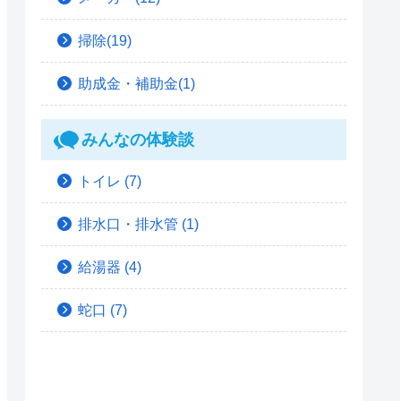
掃除(19)
助成金・補助金(1)
みんなの体験談
トイレ
(7)
排水口・排水管
(1)
給湯器
(4)
蛇口
(7)