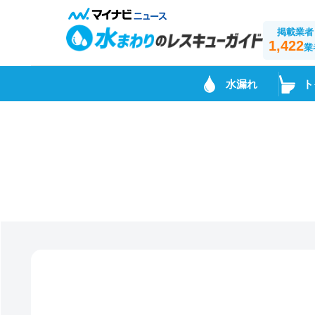
掲載業者
1,422
業
水漏れ
ト