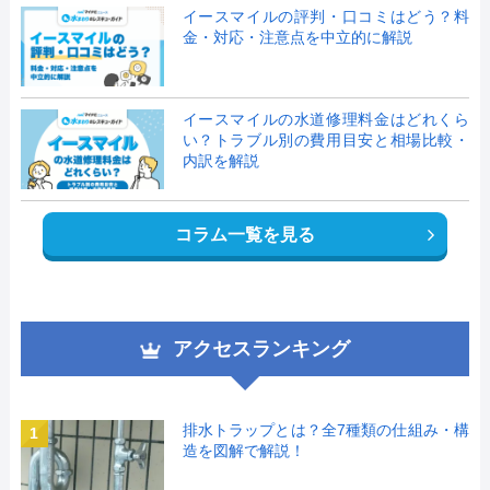
イースマイルの評判・口コミはどう？料
金・対応・注意点を中立的に解説
イースマイルの水道修理料金はどれくら
い？トラブル別の費用目安と相場比較・
内訳を解説
コラム一覧を見る
アクセスランキング
排水トラップとは？全7種類の仕組み・構
1
造を図解で解説！