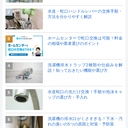
水道・蛇口ハンドルレバーの交換手順・
2
方法を分かりやすく解説
ホームセンターで蛇口交換は可能！料金
3
の相場や業者選びのポイント
洗濯機排水トラップ2種類や仕組みを解
4
説！知っておきたい機能や選び方
水道蛇口の先だけ交換！手順や泡沫キャ
5
ップの選び方・手入れ
洗濯機の排水口がくさすぎる！下水・汚
6
れの臭いの5つの原因と対策・予防策