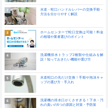
水道・蛇口ハンドルレバーの交換手順・
2
方法を分かりやすく解説
ホームセンターで蛇口交換は可能！料金
3
の相場や業者選びのポイント
洗濯機排水トラップ2種類や仕組みを解
4
説！知っておきたい機能や選び方
水道蛇口の先だけ交換！手順や泡沫キャ
5
ップの選び方・手入れ
洗濯機の排水口がくさすぎる！下水・汚
6
れの臭いの5つの原因と対策・予防策