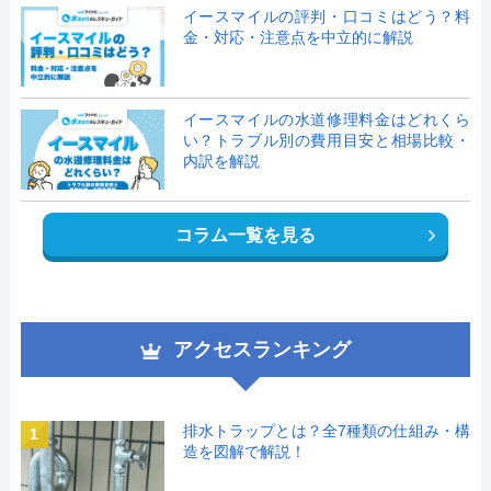
イースマイルの評判・口コミはどう？料
金・対応・注意点を中立的に解説
イースマイルの水道修理料金はどれくら
い？トラブル別の費用目安と相場比較・
内訳を解説
コラム一覧を見る
アクセスランキング
排水トラップとは？全7種類の仕組み・構
1
造を図解で解説！