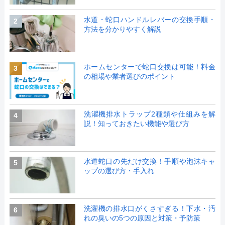
水道・蛇口ハンドルレバーの交換手順・
2
方法を分かりやすく解説
ホームセンターで蛇口交換は可能！料金
3
の相場や業者選びのポイント
洗濯機排水トラップ2種類や仕組みを解
4
説！知っておきたい機能や選び方
水道蛇口の先だけ交換！手順や泡沫キャ
5
ップの選び方・手入れ
洗濯機の排水口がくさすぎる！下水・汚
6
れの臭いの5つの原因と対策・予防策