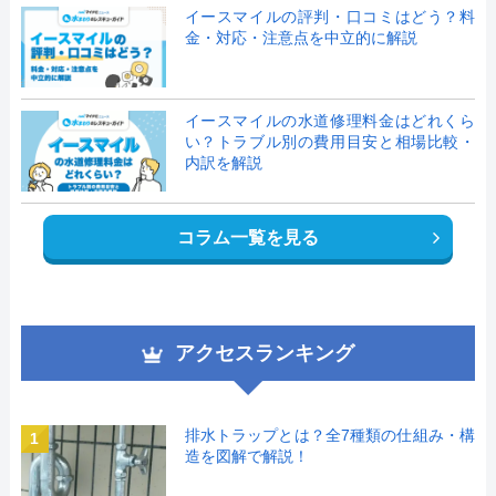
イースマイルの評判・口コミはどう？料
金・対応・注意点を中立的に解説
イースマイルの水道修理料金はどれくら
い？トラブル別の費用目安と相場比較・
内訳を解説
コラム一覧を見る
アクセスランキング
排水トラップとは？全7種類の仕組み・構
1
造を図解で解説！