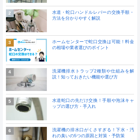
水道・蛇口ハンドルレバーの交換手順・
2
方法を分かりやすく解説
ホームセンターで蛇口交換は可能！料金
3
の相場や業者選びのポイント
洗濯機排水トラップ2種類や仕組みを解
4
説！知っておきたい機能や選び方
水道蛇口の先だけ交換！手順や泡沫キャ
5
ップの選び方・手入れ
洗濯機の排水口がくさすぎる！下水・汚
6
れの臭いの5つの原因と対策・予防策