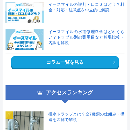
イースマイルの評判・口コミはどう？料
金・対応・注意点を中立的に解説
イースマイルの水道修理料金はどれくら
い？トラブル別の費用目安と相場比較・
内訳を解説
コラム一覧を見る
アクセスランキング
排水トラップとは？全7種類の仕組み・構
1
造を図解で解説！