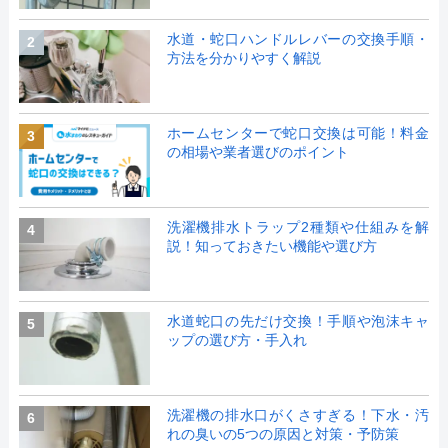
水道・蛇口ハンドルレバーの交換手順・
2
方法を分かりやすく解説
ホームセンターで蛇口交換は可能！料金
3
の相場や業者選びのポイント
洗濯機排水トラップ2種類や仕組みを解
4
説！知っておきたい機能や選び方
水道蛇口の先だけ交換！手順や泡沫キャ
5
ップの選び方・手入れ
洗濯機の排水口がくさすぎる！下水・汚
6
れの臭いの5つの原因と対策・予防策