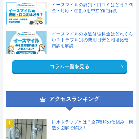
イースマイルの評判・口コミはどう？料
金・対応・注意点を中立的に解説
イースマイルの水道修理料金はどれくら
い？トラブル別の費用目安と相場比較・
内訳を解説
コラム一覧を見る
アクセスランキング
排水トラップとは？全7種類の仕組み・構
1
造を図解で解説！