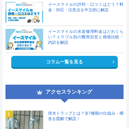
イースマイルの評判・口コミはどう？料
金・対応・注意点を中立的に解説
イースマイルの水道修理料金はどれくら
い？トラブル別の費用目安と相場比較・
内訳を解説
コラム一覧を見る
アクセスランキング
排水トラップとは？全7種類の仕組み・構
1
造を図解で解説！