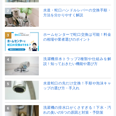
水道・蛇口ハンドルレバーの交換手順・
2
方法を分かりやすく解説
ホームセンターで蛇口交換は可能！料金
3
の相場や業者選びのポイント
洗濯機排水トラップ2種類や仕組みを解
4
説！知っておきたい機能や選び方
水道蛇口の先だけ交換！手順や泡沫キャ
5
ップの選び方・手入れ
洗濯機の排水口がくさすぎる！下水・汚
6
れの臭いの5つの原因と対策・予防策