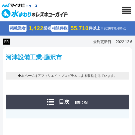
1,422
55,710
掲載業者
業者
相談件数
件以上
※2026年8月時点
PR
最終更新日： 2022.12.6
河津設備工業-藤沢市
◆本ページはアフィリエイトプログラムによる収益を得ています。
目次
[閉じる]