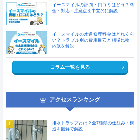
イースマイルの評判・口コミはどう？料
金・対応・注意点を中立的に解説
イースマイルの水道修理料金はどれくら
い？トラブル別の費用目安と相場比較・
内訳を解説
コラム一覧を見る
アクセスランキング
排水トラップとは？全7種類の仕組み・構
1
造を図解で解説！