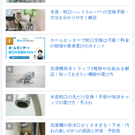
水道・蛇口ハンドルレバーの交換手順・
2
方法を分かりやすく解説
ホームセンターで蛇口交換は可能！料金
3
の相場や業者選びのポイント
洗濯機排水トラップ2種類や仕組みを解
4
説！知っておきたい機能や選び方
水道蛇口の先だけ交換！手順や泡沫キャ
5
ップの選び方・手入れ
洗濯機の排水口がくさすぎる！下水・汚
6
れの臭いの5つの原因と対策・予防策