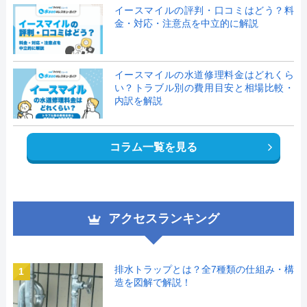
イースマイルの評判・口コミはどう？料
金・対応・注意点を中立的に解説
イースマイルの水道修理料金はどれくら
い？トラブル別の費用目安と相場比較・
内訳を解説
コラム一覧を見る
アクセスランキング
排水トラップとは？全7種類の仕組み・構
1
造を図解で解説！