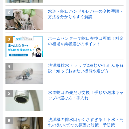
水道・蛇口ハンドルレバーの交換手順・
2
方法を分かりやすく解説
ホームセンターで蛇口交換は可能！料金
3
の相場や業者選びのポイント
洗濯機排水トラップ2種類や仕組みを解
4
説！知っておきたい機能や選び方
水道蛇口の先だけ交換！手順や泡沫キャ
5
ップの選び方・手入れ
洗濯機の排水口がくさすぎる！下水・汚
6
れの臭いの5つの原因と対策・予防策