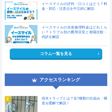
イースマイルの評判・口コミはどう？料
金・対応・注意点を中立的に解説
イースマイルの水道修理料金はどれくら
い？トラブル別の費用目安と相場比較・
内訳を解説
コラム一覧を見る
アクセスランキング
排水トラップとは？全7種類の仕組み・構
1
造を図解で解説！