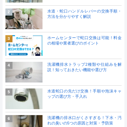
水道・蛇口ハンドルレバーの交換手順・
2
方法を分かりやすく解説
ホームセンターで蛇口交換は可能！料金
3
の相場や業者選びのポイント
洗濯機排水トラップ2種類や仕組みを解
4
説！知っておきたい機能や選び方
水道蛇口の先だけ交換！手順や泡沫キャ
5
ップの選び方・手入れ
洗濯機の排水口がくさすぎる！下水・汚
6
れの臭いの5つの原因と対策・予防策