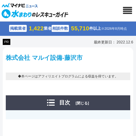
1,422
55,710
掲載業者
業者
相談件数
件以上
※2026年8月時点
PR
最終更新日： 2022.12.6
株式会社 マルイ設備-藤沢市
◆本ページはアフィリエイトプログラムによる収益を得ています。
目次
[閉じる]