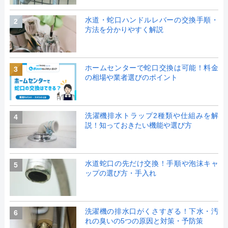
水道・蛇口ハンドルレバーの交換手順・
2
方法を分かりやすく解説
ホームセンターで蛇口交換は可能！料金
3
の相場や業者選びのポイント
洗濯機排水トラップ2種類や仕組みを解
4
説！知っておきたい機能や選び方
水道蛇口の先だけ交換！手順や泡沫キャ
5
ップの選び方・手入れ
洗濯機の排水口がくさすぎる！下水・汚
6
れの臭いの5つの原因と対策・予防策