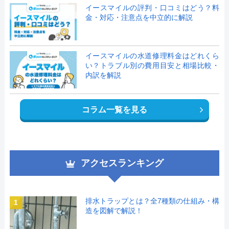
イースマイルの評判・口コミはどう？料
金・対応・注意点を中立的に解説
イースマイルの水道修理料金はどれくら
い？トラブル別の費用目安と相場比較・
内訳を解説
コラム一覧を見る
アクセスランキング
排水トラップとは？全7種類の仕組み・構
1
造を図解で解説！