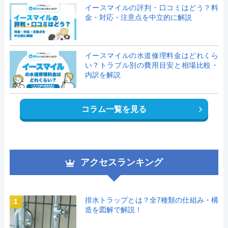
イースマイルの評判・口コミはどう？料
金・対応・注意点を中立的に解説
イースマイルの水道修理料金はどれくら
い？トラブル別の費用目安と相場比較・
内訳を解説
コラム一覧を見る
アクセスランキング
排水トラップとは？全7種類の仕組み・構
1
造を図解で解説！