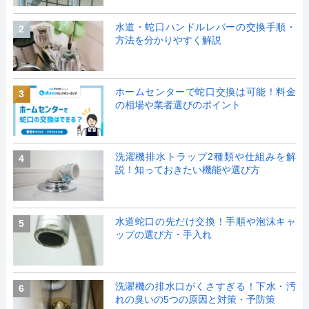
水道・蛇口ハンドルレバーの交換手順・
2
方法を分かりやすく解説
ホームセンターで蛇口交換は可能！料金
3
の相場や業者選びのポイント
洗濯機排水トラップ2種類や仕組みを解
4
説！知っておきたい機能や選び方
水道蛇口の先だけ交換！手順や泡沫キャ
5
ップの選び方・手入れ
洗濯機の排水口がくさすぎる！下水・汚
6
れの臭いの5つの原因と対策・予防策