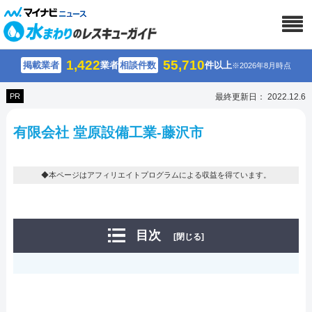
1,422
55,710
掲載業者
業者
相談件数
件以上
※2026年8月時点
PR
最終更新日： 2022.12.6
有限会社 堂原設備工業-藤沢市
◆本ページはアフィリエイトプログラムによる収益を得ています。
目次
[閉じる]