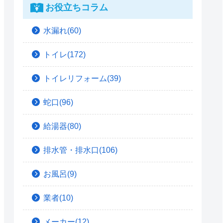
お役立ちコラム
水漏れ(60)
トイレ(172)
トイレリフォーム(39)
蛇口(96)
給湯器(80)
排水管・排水口(106)
お風呂(9)
業者(10)
メーカー(12)