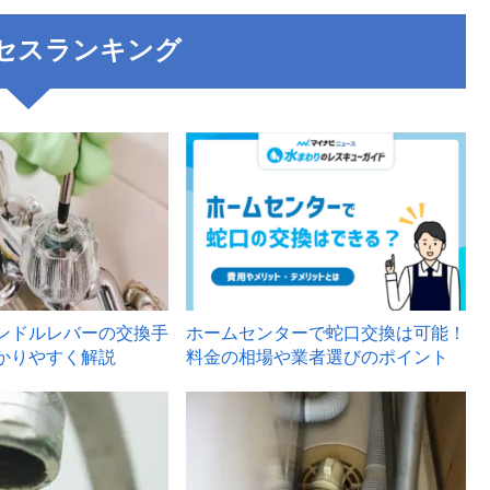
セスランキング
3
ンドルレバーの交換手
ホームセンターで蛇口交換は可能！
かりやすく解説
料金の相場や業者選びのポイント
6