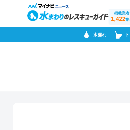
掲載業者
1,422
業
水漏れ
ト