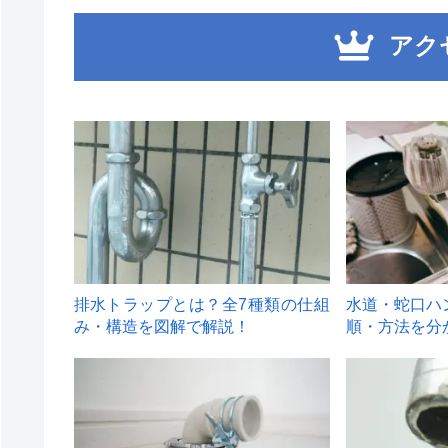
アク
1
2
排水トラップとは？全7種類の仕組
水道・蛇口ハ
み・構造を図解で解説！
順・方法を分
4
5