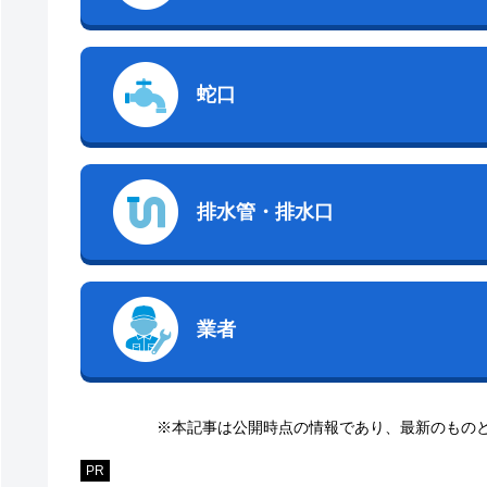
蛇口
排水管・排水口
業者
※本記事は公開時点の情報であり、最新のもの
PR