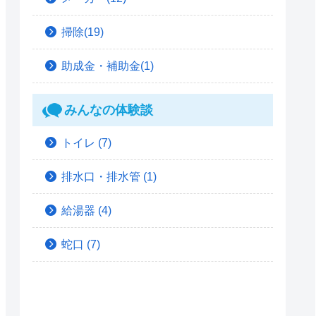
掃除(19)
助成金・補助金(1)
みんなの体験談
トイレ
(7)
排水口・排水管
(1)
給湯器
(4)
蛇口
(7)