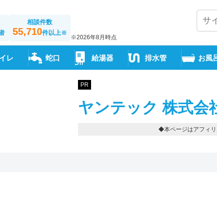
相談件数
55,710
者
件以上
※
※2026年8月時点
イレ
蛇口
給湯器
排水管
お風
PR
ヤンテック 株式会
◆本ページはアフィリ