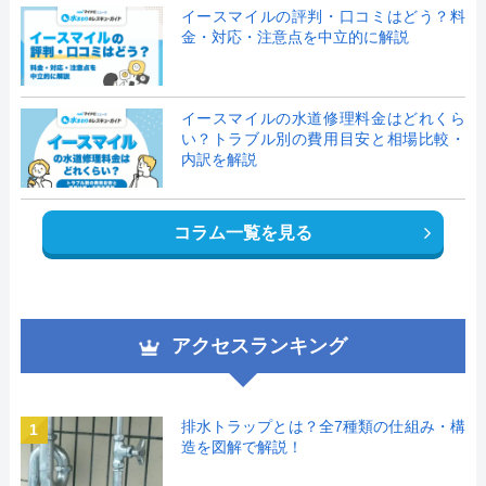
イースマイルの評判・口コミはどう？料
金・対応・注意点を中立的に解説
イースマイルの水道修理料金はどれくら
い？トラブル別の費用目安と相場比較・
内訳を解説
コラム一覧を見る
アクセスランキング
排水トラップとは？全7種類の仕組み・構
1
造を図解で解説！