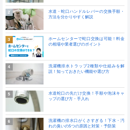
水道・蛇口ハンドルレバーの交換手順・
2
方法を分かりやすく解説
ホームセンターで蛇口交換は可能！料金
3
の相場や業者選びのポイント
洗濯機排水トラップ2種類や仕組みを解
4
説！知っておきたい機能や選び方
水道蛇口の先だけ交換！手順や泡沫キャ
5
ップの選び方・手入れ
洗濯機の排水口がくさすぎる！下水・汚
6
れの臭いの5つの原因と対策・予防策