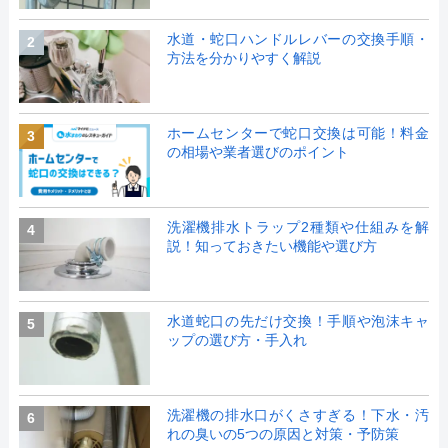
水道・蛇口ハンドルレバーの交換手順・
2
方法を分かりやすく解説
ホームセンターで蛇口交換は可能！料金
3
の相場や業者選びのポイント
洗濯機排水トラップ2種類や仕組みを解
4
説！知っておきたい機能や選び方
水道蛇口の先だけ交換！手順や泡沫キャ
5
ップの選び方・手入れ
洗濯機の排水口がくさすぎる！下水・汚
6
れの臭いの5つの原因と対策・予防策