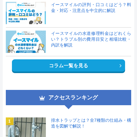
イースマイルの評判・口コミはどう？料
金・対応・注意点を中立的に解説
イースマイルの水道修理料金はどれくら
い？トラブル別の費用目安と相場比較・
内訳を解説
コラム一覧を見る
アクセスランキング
排水トラップとは？全7種類の仕組み・構
1
造を図解で解説！