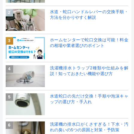
水道・蛇口ハンドルレバーの交換手順・
2
方法を分かりやすく解説
ホームセンターで蛇口交換は可能！料金
3
の相場や業者選びのポイント
洗濯機排水トラップ2種類や仕組みを解
4
説！知っておきたい機能や選び方
水道蛇口の先だけ交換！手順や泡沫キャ
5
ップの選び方・手入れ
洗濯機の排水口がくさすぎる！下水・汚
6
れの臭いの5つの原因と対策・予防策