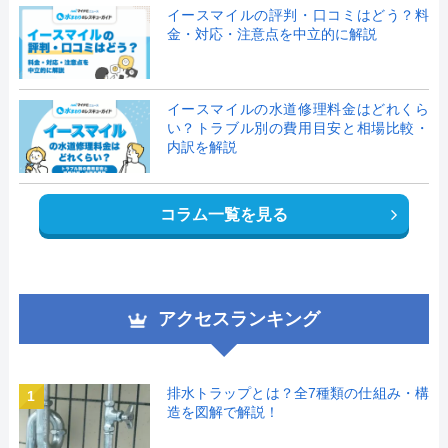
イースマイルの評判・口コミはどう？料
金・対応・注意点を中立的に解説
イースマイルの水道修理料金はどれくら
い？トラブル別の費用目安と相場比較・
内訳を解説
コラム一覧を見る
アクセスランキング
排水トラップとは？全7種類の仕組み・構
1
造を図解で解説！