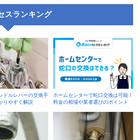
セスランキング
3
ンドルレバーの交換手
ホームセンターで蛇口交換は可能！
かりやすく解説
料金の相場や業者選びのポイント
6