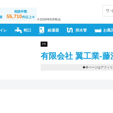
相談件数
55,710
者
件以上
※
※2026年8月時点
イレ
蛇口
給湯器
排水管
お風
PR
有限会社 翼工業-藤
◆本ページはアフィリ