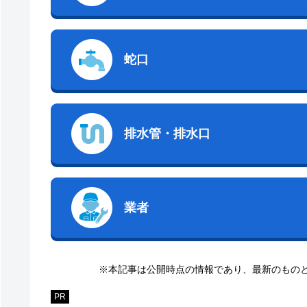
蛇口
排水管・排水口
業者
※本記事は公開時点の情報であり、最新のもの
PR