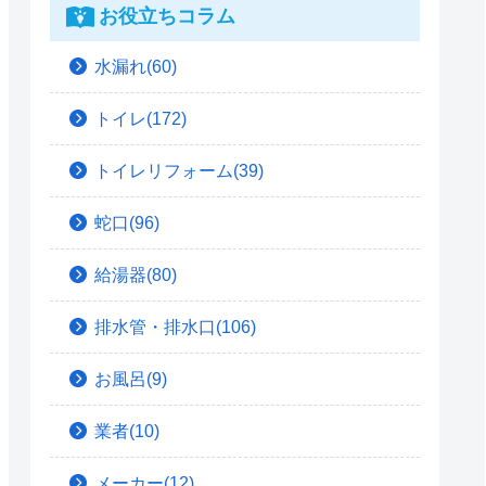
お役立ちコラム
水漏れ(60)
トイレ(172)
トイレリフォーム(39)
蛇口(96)
給湯器(80)
排水管・排水口(106)
お風呂(9)
業者(10)
メーカー(12)