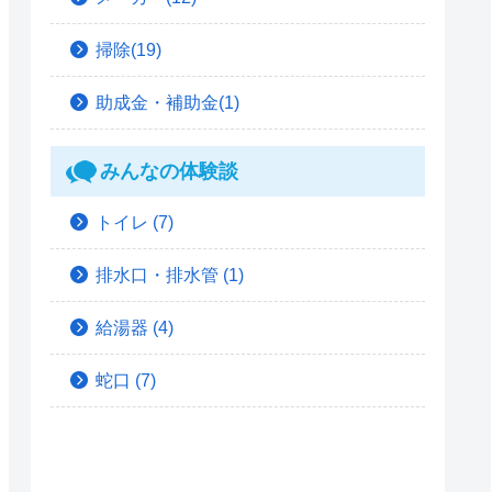
掃除(19)
助成金・補助金(1)
みんなの体験談
トイレ
(7)
排水口・排水管
(1)
給湯器
(4)
蛇口
(7)