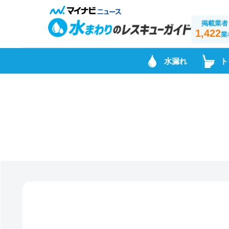
掲載業者
1,422
業
水漏れ
ト