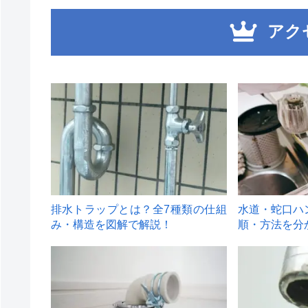
アク
1
2
排水トラップとは？全7種類の仕組
水道・蛇口ハ
み・構造を図解で解説！
順・方法を分
4
5