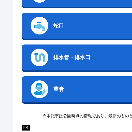
蛇口
排水管・排水口
業者
※本記事は公開時点の情報であり、最新のもの
PR