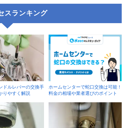
セスランキング
3
ンドルレバーの交換手
ホームセンターで蛇口交換は可能！
かりやすく解説
料金の相場や業者選びのポイント
6