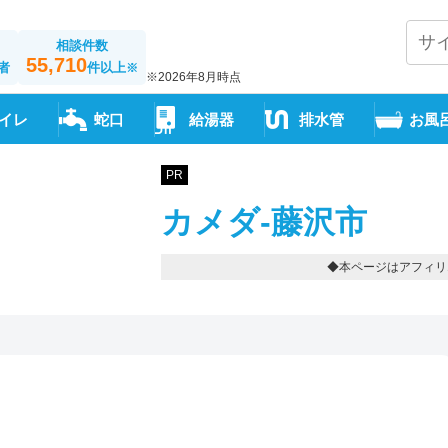
相談件数
55,710
者
件以上
※
※2026年8月時点
イレ
蛇口
給湯器
排水管
お風
PR
カメダ-藤沢市
◆本ページはアフィリ