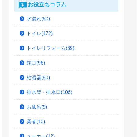
お役立ちコラム
水漏れ(60)
トイレ(172)
トイレリフォーム(39)
蛇口(96)
給湯器(80)
排水管・排水口(106)
お風呂(9)
業者(10)
メーカー(12)