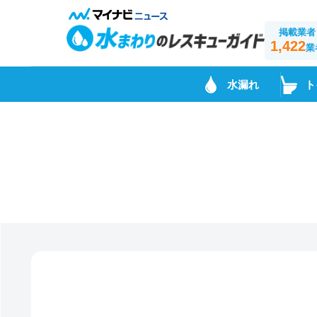
掲載業者
1,422
業
水漏れ
ト