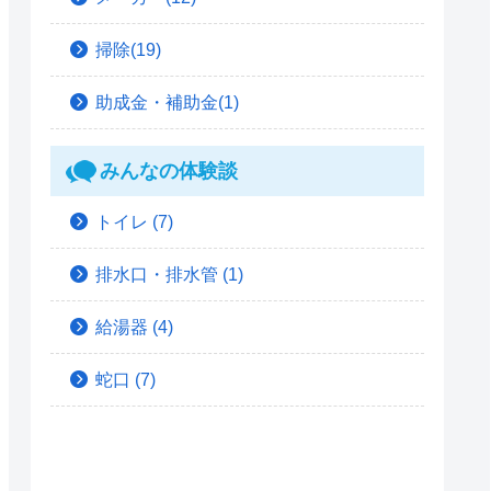
掃除(19)
助成金・補助金(1)
みんなの体験談
トイレ
(7)
排水口・排水管
(1)
給湯器
(4)
蛇口
(7)