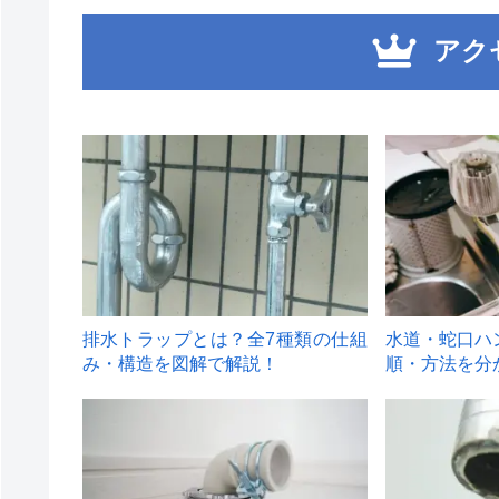
アク
1
2
排水トラップとは？全7種類の仕組
水道・蛇口ハ
み・構造を図解で解説！
順・方法を分
4
5