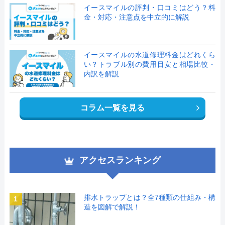
イースマイルの評判・口コミはどう？料
金・対応・注意点を中立的に解説
イースマイルの水道修理料金はどれくら
い？トラブル別の費用目安と相場比較・
内訳を解説
コラム一覧を見る
アクセスランキング
排水トラップとは？全7種類の仕組み・構
1
造を図解で解説！