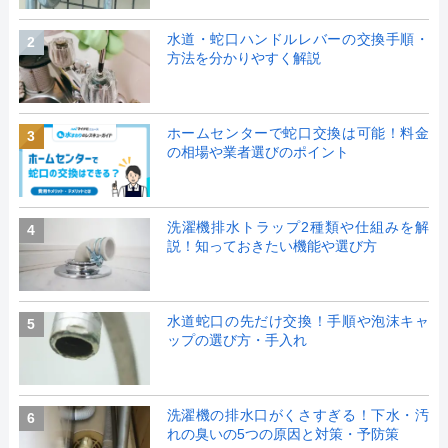
水道・蛇口ハンドルレバーの交換手順・
2
方法を分かりやすく解説
ホームセンターで蛇口交換は可能！料金
3
の相場や業者選びのポイント
洗濯機排水トラップ2種類や仕組みを解
4
説！知っておきたい機能や選び方
水道蛇口の先だけ交換！手順や泡沫キャ
5
ップの選び方・手入れ
洗濯機の排水口がくさすぎる！下水・汚
6
れの臭いの5つの原因と対策・予防策