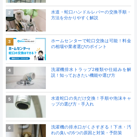
水道・蛇口ハンドルレバーの交換手順・
2
方法を分かりやすく解説
ホームセンターで蛇口交換は可能！料金
3
の相場や業者選びのポイント
洗濯機排水トラップ2種類や仕組みを解
4
説！知っておきたい機能や選び方
水道蛇口の先だけ交換！手順や泡沫キャ
5
ップの選び方・手入れ
洗濯機の排水口がくさすぎる！下水・汚
6
れの臭いの5つの原因と対策・予防策