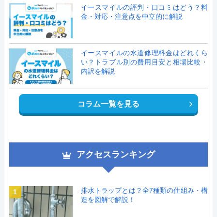
イースマイルの評判・口コミはどう？料
金・対応・注意点を中立的に解説
イースマイルの水道修理料金はどれくら
い？トラブル別の費用目安と相場比較・
内訳を解説
コラム一覧を見る
アクセスランキング
排水トラップとは？全7種類の仕組み・構
1
造を図解で解説！