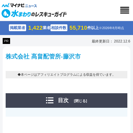
1,422
55,710
掲載業者
業者
相談件数
件以上
※2026年8月時点
PR
最終更新日： 2022.12.6
株式会社 髙畠配管所-藤沢市
◆本ページはアフィリエイトプログラムによる収益を得ています。
目次
[閉じる]