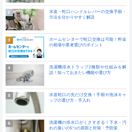
水道・蛇口ハンドルレバーの交換手順・
2
方法を分かりやすく解説
ホームセンターで蛇口交換は可能！料金
3
の相場や業者選びのポイント
洗濯機排水トラップ2種類や仕組みを解
4
説！知っておきたい機能や選び方
水道蛇口の先だけ交換！手順や泡沫キャ
5
ップの選び方・手入れ
洗濯機の排水口がくさすぎる！下水・汚
6
れの臭いの5つの原因と対策・予防策