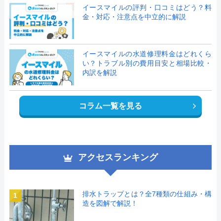
イースマイルの評判・口コミはどう？料
金・対応・注意点を中立的に解説
イースマイルの水道修理料金はどれくら
い？トラブル別の費用目安と相場比較・
内訳を解説
コラム一覧を見る
アクセスランキング
排水トラップとは？全7種類の仕組み・構
1
造を図解で解説！