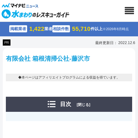
1,422
55,710
掲載業者
業者
相談件数
件以上
※2026年8月時点
PR
最終更新日： 2022.12.6
有限会社 箱根清掃公社-藤沢市
◆本ページはアフィリエイトプログラムによる収益を得ています。
目次
[閉じる]