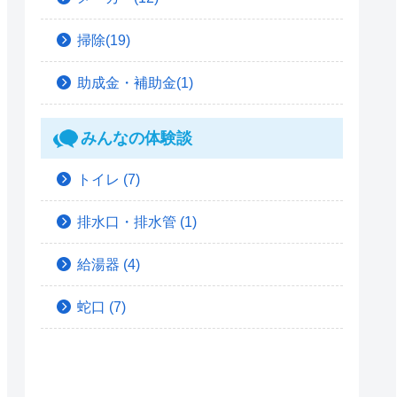
掃除(19)
助成金・補助金(1)
みんなの体験談
トイレ
(7)
排水口・排水管
(1)
給湯器
(4)
蛇口
(7)