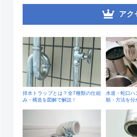
アク
1
2
排水トラップとは？全7種類の仕組
水道・蛇口ハ
み・構造を図解で解説！
順・方法を分
4
5