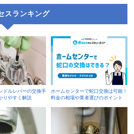
セスランキング
3
ンドルレバーの交換手
ホームセンターで蛇口交換は可能！
かりやすく解説
料金の相場や業者選びのポイント
6