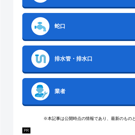
蛇口
排水管・排水口
業者
※本記事は公開時点の情報であり、最新のもの
PR