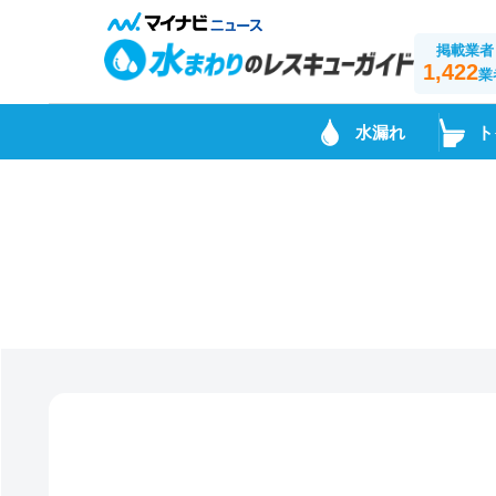
掲載業者
1,422
業
水漏れ
ト