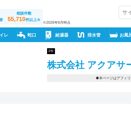
相談件数
55,710
者
件以上
※
※2026年8月時点
イレ
蛇口
給湯器
排水管
お風
PR
株式会社 アクアサ
◆本ページはアフィリ