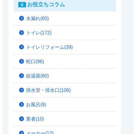
お役立ちコラム
水漏れ(60)
トイレ(172)
トイレリフォーム(39)
蛇口(96)
給湯器(80)
排水管・排水口(106)
お風呂(9)
業者(10)
メーカー(12)